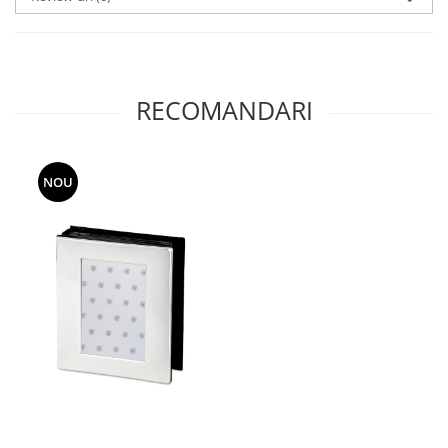
MORRIS&AMP;CO
KINGSLEY
SERENDIPITY GOLD
SERENDIPITY PLATINUM
RECOMANDARI
CHELSEA
MEDICEA
CELESTIAL
NOU
PATCHWORK WILLOW
BLUE LILY
HIBISCUS
SWAN
FLORENTINE TURQUOISE
ANTHEMION GREY
ORCHARD
CREATURES OF CURIOSITY
JARDIN
RENAISSANCE RED