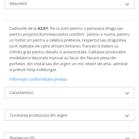
Cote Noire
Descriere
ARRIS
CELESTIAL PLATINUM
CORNUCOPIA
Cadourile de la
AZAY
, fie ca sunt pentru o persoana draga sau
INTAGLIO
pentru propriul dumneavoastra comfort, pentru o nunta, pentru
JASPER CONRAN GOLD
un botez ori pentru a celebra prietenia, respectul sau dragostea,
sunt realizate de catre artizani britanici, francezi si italieni cu
RENAISSANCE GOLD
infinita grija pentru detaliu si autenticitate. Calitatea produselor
ANTHEMION BLUE
modelate si decorate manual au facut din fiecare piesa din
BUTTERFLY BLOOM
portelan, din cristal sau din argint un mic obiect de arta, admirat
si pretuit timp indelungat.
OLD COUNTRY ROSES
PASHMINA
Informatii conformitate produs
SIGNET PLATINUM
Caracteristici
CELESTIAL GOLD
NATURE
CHINOISERIE WHITE
Curatarea produsului din argint
JASPER CONRAN WHITE
GILDED MUSE
WONDERLUST
Review-uri
(0)