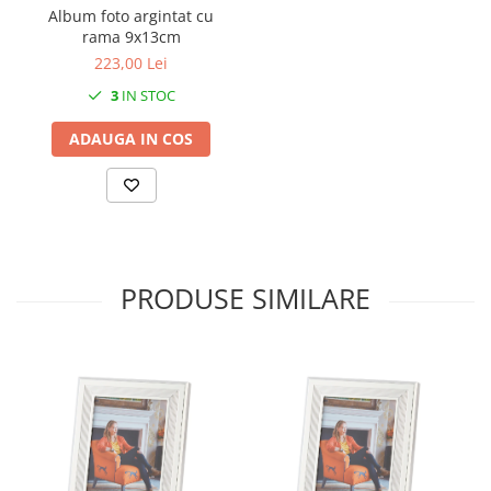
SERENDIPITY WHITE
Album foto argintat cu
rama 9x13cm
FLOWER FESTIVAL BLUE
223,00 Lei
FLOWER FESTIVAL RED
LOVE BIRDS
3
IN STOC
CHIQUE VERDE
ADAUGA IN COS
CHIQUE ROZ
CHIQUE STRIPES VERDE
Renaissance Grey
Royal White
CHIQUE STRIPES GALBEN
PRODUSE SIMILARE
CHIQUE GALBEN