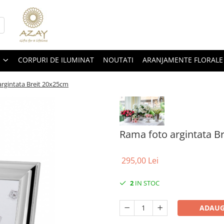
CORPURI DE ILUMINAT
NOUTATI
ARANJAMENTE FLORALE
rgintata Breit 20x25cm
Rama foto argintata B
295,00 Lei
2
IN STOC
ADAUG