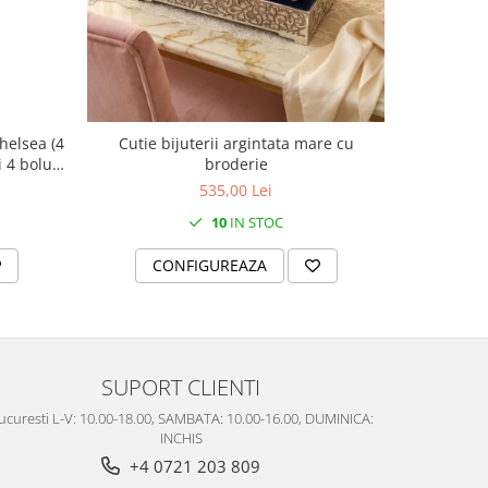
helsea (4
Cutie bijuterii argintata mare cu
Ra
i 4 boluri
broderie
535,00 Lei
10
IN STOC
CONFIGUREAZA
AD
SUPORT CLIENTI
ucuresti L-V: 10.00-18.00, SAMBATA: 10.00-16.00, DUMINICA:
INCHIS
+4 0721 203 809