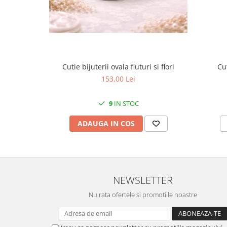
MORRIS&AMP;CO
KINGSLEY
SERENDIPITY GOLD
SERENDIPITY PLATINUM
CHELSEA
Cut
Cutie bijuterii ovala fluturi si flori
MEDICEA
153,00 Lei
CELESTIAL
PATCHWORK WILLOW
9
IN STOC
BLUE LILY
ADAUGA IN COS
HIBISCUS
SWAN
FLORENTINE TURQUOISE
ANTHEMION GREY
NEWSLETTER
ORCHARD
CREATURES OF CURIOSITY
Nu rata ofertele si promotiile noastre
JARDIN
RENAISSANCE RED