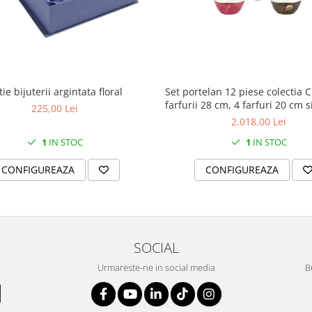
ie bijuterii argintata floral
Set portelan 12 piese colectia C
farfurii 28 cm, 4 farfuri 20 cm s
225,00 Lei
supa 15 cm)
2.018,00 Lei
1
IN STOC
1
IN STOC
CONFIGUREAZA
CONFIGUREAZA
SOCIAL
Urmareste-ne in social media
B