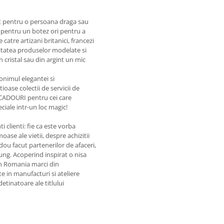
nt pentru o persoana draga sau
pentru un botez ori pentru a
catre artizani britanici, francezi
Calitatea produselor modelate si
 cristal sau din argint un mic
onimul elegantei si
ioase colectii de servicii de
 CADOURI pentru cei care
ciale intr-un loc magic!
i clienti: fie ca este vorba
e ale vietii, despre achizitii
ou facut partenerilor de afaceri,
ung. Acoperind inspirat o nisa
in Romania marci din
e in manufacturi si ateliere
etinatoare ale titlului