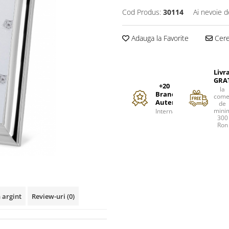
Cod Produs:
30114
Ai nevoie d
Adauga la Favorite
Cere 
Livr
GRA
+20
la
Branduri
come
Autentice
de
mini
Internationale
300
Ron
 argint
Review-uri
(0)