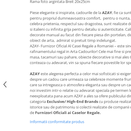
Rama foto argintata Breit 20x25cm
FRAPIERE
GEORGIA
LUCREZIA
VESTA
PAHARE SI ACCESORII
SAMOA
ELISA
CORPORATE
Piese elegante si inspirate, cadourile de la
AZAY
, fie ca su
SET PENTRU BĂUTURI
PIVOINE
TONDO DONI
FLOWER
pentru propriul dumneavoastra comfort, pentru o nunta, 
celebra prietenia, respectul sau dragostea, sunt realizate de 
TĂVI SI ACCESORII
ESMERALDA BLANC, GOLD,
ORPHOS
TABLE
si italieni cu infinita grija pentru detaliu si autenticitate. 
PLATINUM
ACCESORII PENTRU FEMEI
CILI
BABY COLLECTION
decorate manual au facut din fiecare piesa din portelan, din
CHARDONS GOLD, PLATINUM
SFEȘNICE
GIULIA
ROSE
obiect de arta, admirat si pretuit timp indelungat.
HEMISPHERE
AZAY- Furnizor Oficial Al Casei Regale a Romaniei – este sin
RAME SI ALBUME FOTO
NETTARE DI VINO
LOVE KNOTS SILVER
rafinamentului regal in Arta Cadourilor! Cele mai fine si pret
KHAZARD OR &AMP; PLATINE
CARAFE
NOTTE DI STELLE
WITH LOVE SILVER
masa, tacamuri sau pahare, obiecte decorative si mai ales
JASPER CONRAN PLATINUM
FRUCTIERE ARGINTATE
PLINIO
WITH LOVE BLACK
conteaza cu adevarat, vin sa spuna fiecare povestile lor spe
CHINOISERIE GREEN
ACCESORII PENTRU BĂRBAȚI
YOUNG
WITH LOVE WHITE
AZAY
este alegerea perfecta a celor mai sofisticati si exigent
100 YEARS
ACCESORII PENTRU BIROU
VIP
INFINITY
despre un cadou care urmeaza sa celebreze momente frumoas
BLANC SUR BLANC
care sa intregeasca o atmosfera eleganta sau despre un cad
BOLURI DECO
PIUME
WISH
noi investim intr-o relatie cu adevarat speciala pe termen l
GROSGRAIN
AROME DE INTERIOR
AURIS
LOVE KNOTS GOLD
neexploatata pana acum AZAY a ales sa ofere publicului d
LACE GOLD
TEXTILE
BOTANIC GARDEN
WITH LOVE NOUVEAU
categoria
Exclusive/ High-End Brands
cu produse realizat
LACE PLATINUM
istorice sau de patrimoniu si colectii realizate de companii d
BIJUTERII
STELLA
WITH LOVE GOLD
de
Furnizori Oficiali ai Caselor Regale.
EQUESTRIA
ARANJAMENTE FLORALE
POLKA BLUE
Informatii conformitate produs
PERNE
CHEEKY PINK