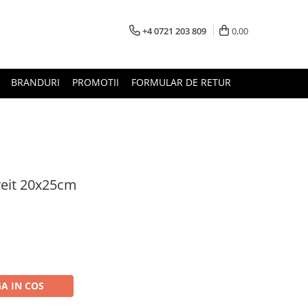
+4 0721 203 809
0,00
BRANDURI
PROMOTII
FORMULAR DE RETUR
reit 20x25cm
A IN COS