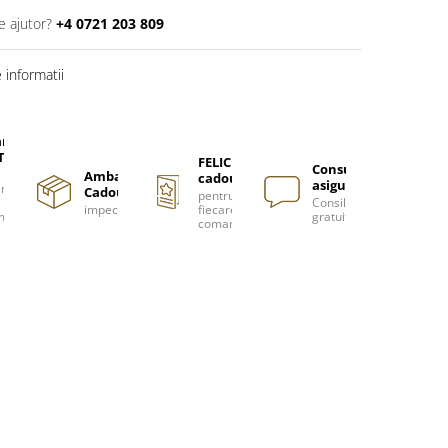
e ajutor?
+4 0721 203 809
informatii
are
TUITA
FELICITARE
Consultanță
Ambalare
cadou
asigurată
nzi
Cadou
pentru
Consiliere
impecabilă
fiecare
m
gratuită
comanda