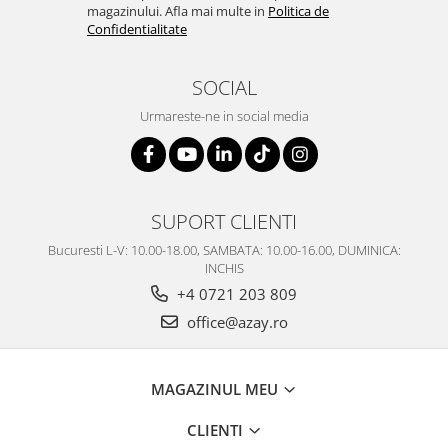
SERENDIPITY WHITE
magazinului. Afla mai multe in
Politica de
Confidentialitate
FLOWER FESTIVAL BLUE
FLOWER FESTIVAL RED
SOCIAL
LOVE BIRDS
CHIQUE VERDE
Urmareste-ne in social media
CHIQUE ROZ
CHIQUE STRIPES VERDE
Renaissance Grey
SUPORT CLIENTI
Royal White
CHIQUE STRIPES GALBEN
Bucuresti L-V: 10.00-18.00, SAMBATA: 10.00-16.00, DUMINICA:
INCHIS
CHIQUE GALBEN
+4 0721 203 809
office@azay.ro
MAGAZINUL MEU
CLIENTI