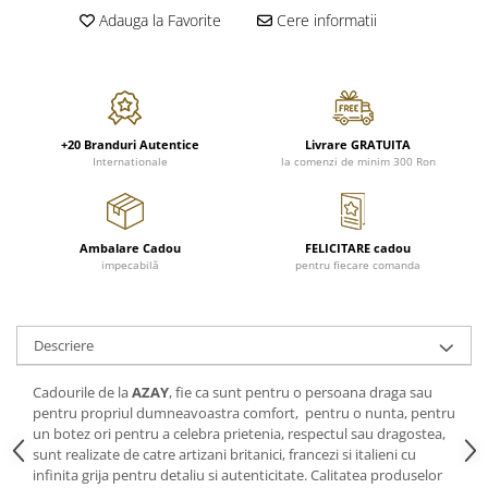
FRAPIERE
GEORGIA
LUCREZIA
VESTA
Adauga la Favorite
Cere informatii
PAHARE SI ACCESORII
SAMOA
ELISA
CORPORATE
SET PENTRU BĂUTURI
PIVOINE
TONDO DONI
FLOWER
TĂVI SI ACCESORII
ESMERALDA BLANC, GOLD,
ORPHOS
TABLE
PLATINUM
ACCESORII PENTRU FEMEI
CILI
BABY COLLECTION
CHARDONS GOLD, PLATINUM
+20 Branduri Autentice
Livrare GRATUITA
SFEȘNICE
GIULIA
ROSE
Internationale
la comenzi de minim 300 Ron
HEMISPHERE
RAME SI ALBUME FOTO
NETTARE DI VINO
LOVE KNOTS SILVER
KHAZARD OR &AMP; PLATINE
CARAFE
NOTTE DI STELLE
WITH LOVE SILVER
JASPER CONRAN PLATINUM
FRUCTIERE ARGINTATE
PLINIO
WITH LOVE BLACK
Ambalare Cadou
FELICITARE cadou
CHINOISERIE GREEN
ACCESORII PENTRU BĂRBAȚI
YOUNG
WITH LOVE WHITE
impecabilă
pentru fiecare comanda
100 YEARS
ACCESORII PENTRU BIROU
VIP
INFINITY
BLANC SUR BLANC
BOLURI DECO
PIUME
WISH
GROSGRAIN
Descriere
AROME DE INTERIOR
AURIS
LOVE KNOTS GOLD
LACE GOLD
TEXTILE
BOTANIC GARDEN
WITH LOVE NOUVEAU
Cadourile de la
AZAY
, fie ca sunt pentru o persoana draga sau
LACE PLATINUM
BIJUTERII
STELLA
WITH LOVE GOLD
pentru propriul dumneavoastra comfort, pentru o nunta, pentru
EQUESTRIA
ARANJAMENTE FLORALE
un botez ori pentru a celebra prietenia, respectul sau dragostea,
POLKA BLUE
sunt realizate de catre artizani britanici, francezi si italieni cu
PERNE
infinita grija pentru detaliu si autenticitate. Calitatea produselor
CHEEKY PINK