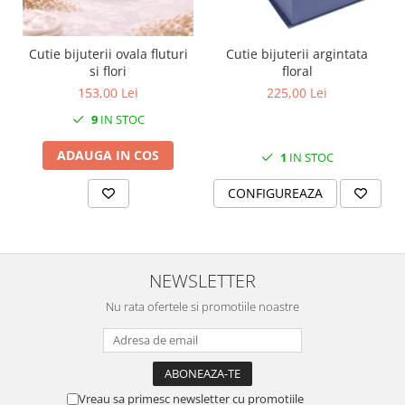
MORRIS&AMP;CO
KINGSLEY
Cutie bijuterii ovala fluturi
Cutie bijuterii argintata
SERENDIPITY GOLD
si flori
floral
SERENDIPITY PLATINUM
153,00 Lei
225,00 Lei
CHELSEA
9
IN STOC
MEDICEA
CELESTIAL
ADAUGA IN COS
1
IN STOC
PATCHWORK WILLOW
CONFIGUREAZA
BLUE LILY
HIBISCUS
SWAN
FLORENTINE TURQUOISE
NEWSLETTER
ANTHEMION GREY
Nu rata ofertele si promotiile noastre
ORCHARD
CREATURES OF CURIOSITY
JARDIN
RENAISSANCE RED
Vreau sa primesc newsletter cu promotiile