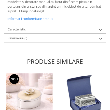
Cote Noire
modelate si decorate manual au facut din fiecare piesa din
ARRIS
portelan, din cristal sau din argint un mic obiect de arta, admirat
si pretuit timp indelungat.
CELESTIAL PLATINUM
CORNUCOPIA
Informatii conformitate produs
INTAGLIO
Caracteristici
JASPER CONRAN GOLD
RENAISSANCE GOLD
Review-uri
(0)
ANTHEMION BLUE
BUTTERFLY BLOOM
OLD COUNTRY ROSES
PRODUSE SIMILARE
PASHMINA
SIGNET PLATINUM
CELESTIAL GOLD
NOU
NATURE
CHINOISERIE WHITE
JASPER CONRAN WHITE
GILDED MUSE
WONDERLUST