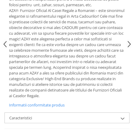
Cote Noire
folosi pentru unt, zahar, sosuri, parmezan, etc.
ARRIS
AZAY- Furnizor Oficial Al Casei Regale a Romaniei – este sinonimul
CELESTIAL PLATINUM
elegantei si rafinamentului regal in Arta Cadourilor! Cele mai fine
CORNUCOPIA
si pretioase colectii de servicii de masa, tacamuri sau pahare,
obiecte decorative si mai ales CADOURI pentru cei care conteaza
INTAGLIO
cu adevarat, vin sa spuna fiecare povestile lor speciale intr-un loc
JASPER CONRAN GOLD
magic! AZAY este alegerea perfecta a celor mai sofisticati si
exigenti clienti: fie ca este vorba despre un cadou care urmeaza
RENAISSANCE GOLD
sa celebreze momente frumoase ale vietii, despre achizitii care sa
ANTHEMION BLUE
intregeasca o atmosfera eleganta sau despre un cadou facut
BUTTERFLY BLOOM
partenerilor de afaceri, noi investim intr-o relatie cu adevarat
speciala pe termen lung. Acoperind inspirat o nisa neexploatata
OLD COUNTRY ROSES
pana acum AZAY a ales sa ofere publicului din Romania marci din
PASHMINA
categoria Exclusive/ High-End Brands cu produse realizate in
SIGNET PLATINUM
manufacturi si ateliere istorice sau de patrimoniu si colectii
realizate de companii detinatoare ale titlului de Furnizori Oficiali
CELESTIAL GOLD
ai Caselor Regale.
NATURE
Informatii conformitate produs
CHINOISERIE WHITE
JASPER CONRAN WHITE
Caracteristici
GILDED MUSE
WONDERLUST