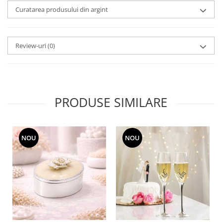
MORRIS&AMP;CO
Curatarea produsului din argint
KINGSLEY
SERENDIPITY GOLD
Review-uri
(0)
SERENDIPITY PLATINUM
CHELSEA
MEDICEA
CELESTIAL
PATCHWORK WILLOW
PRODUSE SIMILARE
BLUE LILY
HIBISCUS
SWAN
NOU
NOU
FLORENTINE TURQUOISE
ANTHEMION GREY
ORCHARD
CREATURES OF CURIOSITY
JARDIN
RENAISSANCE RED