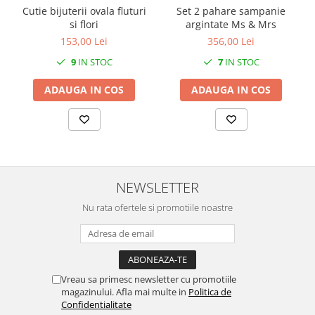
SERENDIPITY WHITE
Cutie bijuterii ovala fluturi
Set 2 pahare sampanie
si flori
argintate Ms & Mrs
FLOWER FESTIVAL BLUE
153,00 Lei
356,00 Lei
FLOWER FESTIVAL RED
LOVE BIRDS
9
IN STOC
7
IN STOC
CHIQUE VERDE
ADAUGA IN COS
ADAUGA IN COS
CHIQUE ROZ
CHIQUE STRIPES VERDE
Renaissance Grey
Royal White
CHIQUE STRIPES GALBEN
NEWSLETTER
CHIQUE GALBEN
Nu rata ofertele si promotiile noastre
Vreau sa primesc newsletter cu promotiile
magazinului. Afla mai multe in
Politica de
Confidentialitate