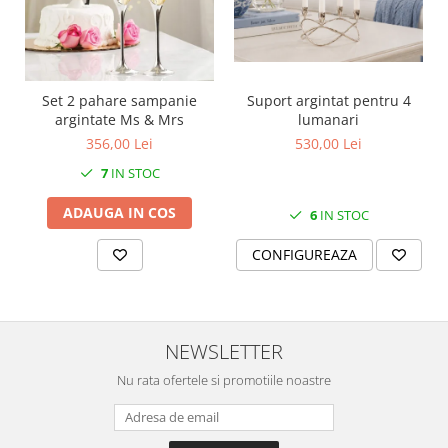
SERENDIPITY WHITE
FLOWER FESTIVAL BLUE
FLOWER FESTIVAL RED
LOVE BIRDS
Set 2 pahare sampanie
Suport argintat pentru 4
CHIQUE VERDE
argintate Ms & Mrs
lumanari
CHIQUE ROZ
356,00 Lei
530,00 Lei
CHIQUE STRIPES VERDE
7
IN STOC
Renaissance Grey
ADAUGA IN COS
6
IN STOC
Royal White
CHIQUE STRIPES GALBEN
CONFIGUREAZA
CHIQUE GALBEN
NEWSLETTER
Nu rata ofertele si promotiile noastre