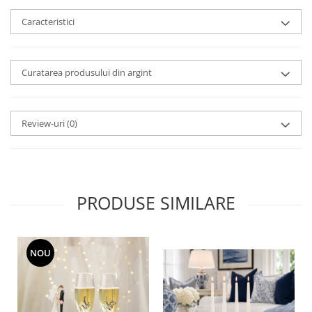
MORRIS&AMP;CO
Caracteristici
KINGSLEY
SERENDIPITY GOLD
SERENDIPITY PLATINUM
Curatarea produsului din argint
CHELSEA
MEDICEA
CELESTIAL
Review-uri
(0)
PATCHWORK WILLOW
BLUE LILY
HIBISCUS
SWAN
PRODUSE SIMILARE
FLORENTINE TURQUOISE
ANTHEMION GREY
ORCHARD
NOU
CREATURES OF CURIOSITY
JARDIN
RENAISSANCE RED