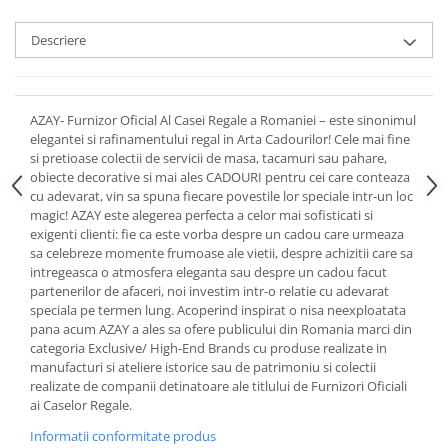
Cote Noire
ARRIS
Descriere
CELESTIAL PLATINUM
CORNUCOPIA
INTAGLIO
AZAY- Furnizor Oficial Al Casei Regale a Romaniei – este sinonimul
JASPER CONRAN GOLD
elegantei si rafinamentului regal in Arta Cadourilor! Cele mai fine
RENAISSANCE GOLD
si pretioase colectii de servicii de masa, tacamuri sau pahare,
ANTHEMION BLUE
obiecte decorative si mai ales CADOURI pentru cei care conteaza
cu adevarat, vin sa spuna fiecare povestile lor speciale intr-un loc
BUTTERFLY BLOOM
magic! AZAY este alegerea perfecta a celor mai sofisticati si
OLD COUNTRY ROSES
exigenti clienti: fie ca este vorba despre un cadou care urmeaza
sa celebreze momente frumoase ale vietii, despre achizitii care sa
PASHMINA
intregeasca o atmosfera eleganta sau despre un cadou facut
SIGNET PLATINUM
partenerilor de afaceri, noi investim intr-o relatie cu adevarat
CELESTIAL GOLD
speciala pe termen lung. Acoperind inspirat o nisa neexploatata
pana acum AZAY a ales sa ofere publicului din Romania marci din
NATURE
categoria Exclusive/ High-End Brands cu produse realizate in
CHINOISERIE WHITE
manufacturi si ateliere istorice sau de patrimoniu si colectii
JASPER CONRAN WHITE
realizate de companii detinatoare ale titlului de Furnizori Oficiali
ai Caselor Regale.
GILDED MUSE
Informatii conformitate produs
WONDERLUST