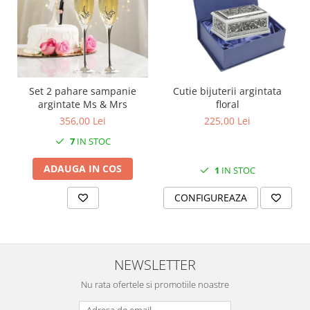
MORRIS&AMP;CO
KINGSLEY
SERENDIPITY GOLD
SERENDIPITY PLATINUM
CHELSEA
Set 2 pahare sampanie
Cutie bijuterii argintata
MEDICEA
argintate Ms & Mrs
floral
CELESTIAL
356,00 Lei
225,00 Lei
PATCHWORK WILLOW
7
IN STOC
BLUE LILY
ADAUGA IN COS
1
IN STOC
HIBISCUS
SWAN
CONFIGUREAZA
FLORENTINE TURQUOISE
ANTHEMION GREY
ORCHARD
NEWSLETTER
CREATURES OF CURIOSITY
JARDIN
Nu rata ofertele si promotiile noastre
RENAISSANCE RED