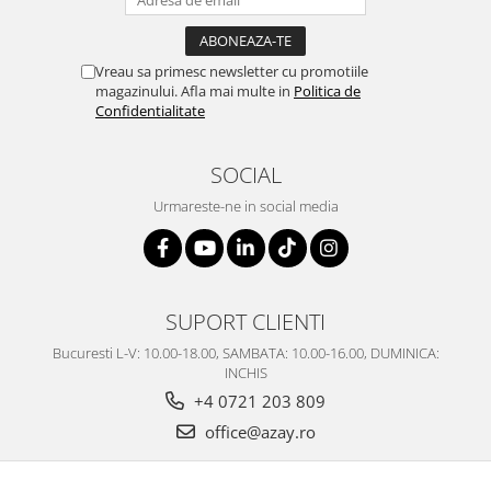
SERENDIPITY WHITE
FLOWER FESTIVAL BLUE
FLOWER FESTIVAL RED
Vreau sa primesc newsletter cu promotiile
magazinului. Afla mai multe in
Politica de
LOVE BIRDS
Confidentialitate
CHIQUE VERDE
CHIQUE ROZ
SOCIAL
CHIQUE STRIPES VERDE
Urmareste-ne in social media
Renaissance Grey
Royal White
CHIQUE STRIPES GALBEN
CHIQUE GALBEN
SUPORT CLIENTI
Bucuresti L-V: 10.00-18.00, SAMBATA: 10.00-16.00, DUMINICA:
INCHIS
+4 0721 203 809
office@azay.ro