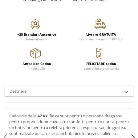
FRAPIERE
GEORGIA
LUCREZIA
VESTA
PAHARE SI ACCESORII
SAMOA
ELISA
CORPORATE
SET PENTRU BĂUTURI
PIVOINE
TONDO DONI
FLOWER
TĂVI SI ACCESORII
ESMERALDA BLANC, GOLD,
ORPHOS
TABLE
PLATINUM
ACCESORII PENTRU FEMEI
CILI
BABY COLLECTION
+20 Branduri Autentice
Livrare GRATUITA
Internationale
la comenzi de minim 300 Ron
CHARDONS GOLD, PLATINUM
SFEȘNICE
GIULIA
ROSE
HEMISPHERE
RAME SI ALBUME FOTO
NETTARE DI VINO
LOVE KNOTS SILVER
KHAZARD OR &AMP; PLATINE
CARAFE
NOTTE DI STELLE
WITH LOVE SILVER
Ambalare Cadou
FELICITARE cadou
JASPER CONRAN PLATINUM
FRUCTIERE ARGINTATE
PLINIO
WITH LOVE BLACK
impecabilă
pentru fiecare comanda
CHINOISERIE GREEN
ACCESORII PENTRU BĂRBAȚI
YOUNG
WITH LOVE WHITE
100 YEARS
ACCESORII PENTRU BIROU
VIP
INFINITY
BLANC SUR BLANC
BOLURI DECO
PIUME
WISH
Descriere
GROSGRAIN
AROME DE INTERIOR
AURIS
LOVE KNOTS GOLD
LACE GOLD
TEXTILE
BOTANIC GARDEN
WITH LOVE NOUVEAU
LACE PLATINUM
BIJUTERII
STELLA
WITH LOVE GOLD
Cadourile de la
AZAY
, fie ca sunt pentru o persoana draga sau
EQUESTRIA
pentru propriul dumneavoastra comfort, pentru o nunta, pentru
ARANJAMENTE FLORALE
un botez ori pentru a celebra prietenia, respectul sau dragostea,
POLKA BLUE
PERNE
sunt realizate de catre artizani britanici, francezi si italieni cu
CHEEKY PINK