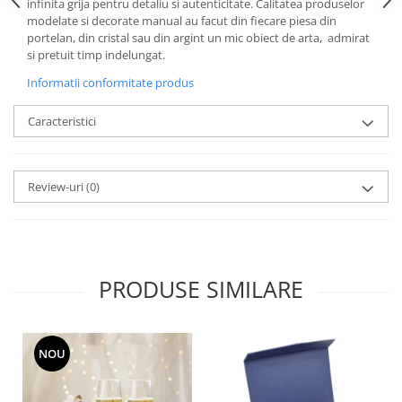
Cote Noire
infinita grija pentru detaliu si autenticitate. Calitatea produselor
ARRIS
modelate si decorate manual au facut din fiecare piesa din
portelan, din cristal sau din argint un mic obiect de arta, admirat
CELESTIAL PLATINUM
si pretuit timp indelungat.
CORNUCOPIA
Informatii conformitate produs
INTAGLIO
JASPER CONRAN GOLD
Caracteristici
RENAISSANCE GOLD
ANTHEMION BLUE
BUTTERFLY BLOOM
Review-uri
(0)
OLD COUNTRY ROSES
PASHMINA
SIGNET PLATINUM
CELESTIAL GOLD
PRODUSE SIMILARE
NATURE
CHINOISERIE WHITE
JASPER CONRAN WHITE
NOU
GILDED MUSE
WONDERLUST