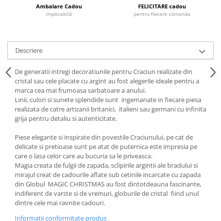
Cote Noire
Ambalare Cadou
FELICITARE cadou
ARRIS
impecabilă
pentru fiecare comanda
CELESTIAL PLATINUM
CORNUCOPIA
INTAGLIO
Descriere
JASPER CONRAN GOLD
De generatii intregi decoratiunile pentru Craciun realizate din
RENAISSANCE GOLD
cristal sau cele placate cu argint au fost alegerile ideale pentru a
ANTHEMION BLUE
marca cea mai frumoasa sarbatoare a anului.
Linii, culori si sunete splendide sunt ingemanate in fiecare piesa
BUTTERFLY BLOOM
realizata de catre artizanii britanici, italieni sau germani cu infinita
OLD COUNTRY ROSES
grija pentru detaliu si autenticitate.
PASHMINA
Piese elegante si inspirate din povestile Craciunului, pe cat de
SIGNET PLATINUM
delicate si pretioase sunt pe atat de puternica este impresia pe
CELESTIAL GOLD
care o lasa celor care au bucuria sa le priveasca.
NATURE
Magia creata de fulgii de zapada, sclipirile argintii ale bradului si
mirajul creat de cadourile aflate sub cetinile incarcate cu zapada
CHINOISERIE WHITE
din Globul MAGIC CHRISTMAS au fost dintotdeauna fascinante,
JASPER CONRAN WHITE
indiferent de varste si de vremuri, globurile de cristal fiind unul
GILDED MUSE
dintre cele mai ravnite cadouri.
WONDERLUST
Informatii conformitate produs