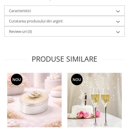
MORRIS&AMP;CO
Caracteristici
KINGSLEY
SERENDIPITY GOLD
Curatarea produsului din argint
SERENDIPITY PLATINUM
Review-uri
(0)
CHELSEA
MEDICEA
CELESTIAL
PRODUSE SIMILARE
PATCHWORK WILLOW
BLUE LILY
HIBISCUS
SWAN
NOU
NOU
FLORENTINE TURQUOISE
ANTHEMION GREY
ORCHARD
CREATURES OF CURIOSITY
JARDIN
RENAISSANCE RED