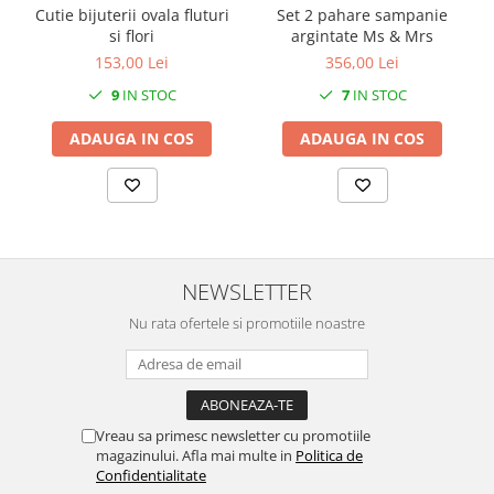
SERENDIPITY WHITE
Cutie bijuterii ovala fluturi
Set 2 pahare sampanie
si flori
argintate Ms & Mrs
FLOWER FESTIVAL BLUE
153,00 Lei
356,00 Lei
FLOWER FESTIVAL RED
9
IN STOC
7
IN STOC
LOVE BIRDS
CHIQUE VERDE
ADAUGA IN COS
ADAUGA IN COS
CHIQUE ROZ
CHIQUE STRIPES VERDE
Renaissance Grey
Royal White
CHIQUE STRIPES GALBEN
NEWSLETTER
CHIQUE GALBEN
Nu rata ofertele si promotiile noastre
Vreau sa primesc newsletter cu promotiile
magazinului. Afla mai multe in
Politica de
Confidentialitate