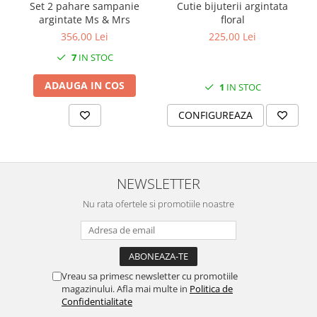
Set 2 pahare sampanie
Cutie bijuterii argintata
SERENDIPITY WHITE
argintate Ms & Mrs
floral
FLOWER FESTIVAL BLUE
356,00 Lei
225,00 Lei
FLOWER FESTIVAL RED
7
IN STOC
LOVE BIRDS
CHIQUE VERDE
ADAUGA IN COS
1
IN STOC
CHIQUE ROZ
CONFIGUREAZA
CHIQUE STRIPES VERDE
Renaissance Grey
Royal White
CHIQUE STRIPES GALBEN
NEWSLETTER
CHIQUE GALBEN
Nu rata ofertele si promotiile noastre
Vreau sa primesc newsletter cu promotiile
magazinului. Afla mai multe in
Politica de
Confidentialitate