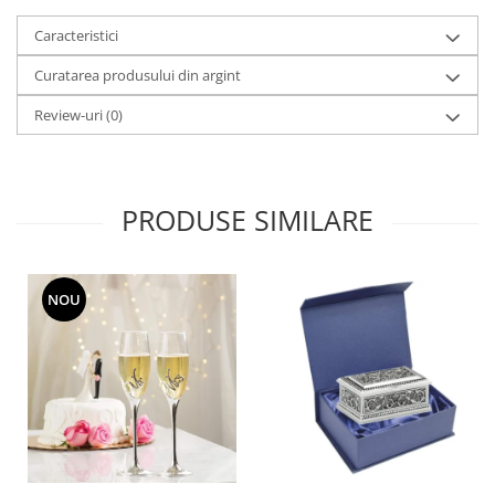
MORRIS&AMP;CO
Caracteristici
KINGSLEY
SERENDIPITY GOLD
Curatarea produsului din argint
SERENDIPITY PLATINUM
Review-uri
(0)
CHELSEA
MEDICEA
CELESTIAL
PRODUSE SIMILARE
PATCHWORK WILLOW
BLUE LILY
HIBISCUS
NOU
SWAN
FLORENTINE TURQUOISE
ANTHEMION GREY
ORCHARD
CREATURES OF CURIOSITY
JARDIN
RENAISSANCE RED