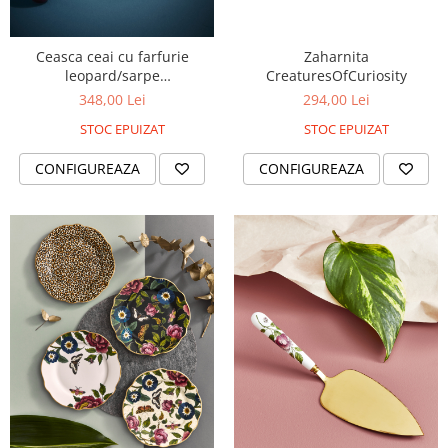
Zaharnita
Ceasca ceai cu farfurie
CreaturesOfCuriosity
leopard/sarpe
CreaturesOfCuriosity
294,00 Lei
348,00 Lei
STOC EPUIZAT
STOC EPUIZAT
CONFIGUREAZA
CONFIGUREAZA