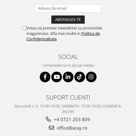
Cote Noire
ARRIS
CELESTIAL PLATINUM
CORNUCOPIA
Vreau sa primesc newsletter cu promotiile
INTAGLIO
magazinului. Afla mai multe in
Politica de
JASPER CONRAN GOLD
Confidentialitate
RENAISSANCE GOLD
ANTHEMION BLUE
SOCIAL
BUTTERFLY BLOOM
Urmareste-ne in social media
OLD COUNTRY ROSES
PASHMINA
SIGNET PLATINUM
CELESTIAL GOLD
SUPORT CLIENTI
NATURE
Bucuresti L-V: 10.00-18.00, SAMBATA: 10.00-16.00, DUMINICA:
CHINOISERIE WHITE
INCHIS
JASPER CONRAN WHITE
+4 0721 203 809
GILDED MUSE
office@azay.ro
WONDERLUST