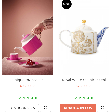
NOU
Chique roz ceainic
Royal White ceainic 900ml
406,00 Lei
375,00 Lei
1
IN STOC
2
IN STOC
CONFIGUREAZA
ADAUGA IN COS