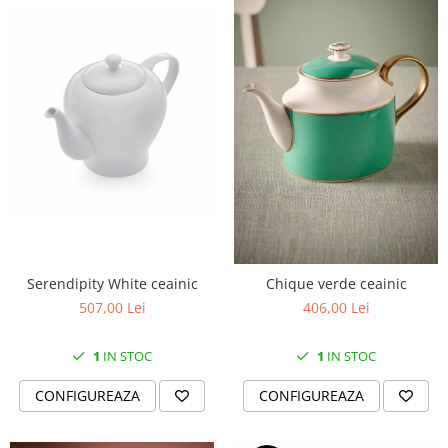
Serendipity White ceainic
Chique verde ceainic
507,00 Lei
406,00 Lei
1
IN STOC
1
IN STOC
CONFIGUREAZA
CONFIGUREAZA