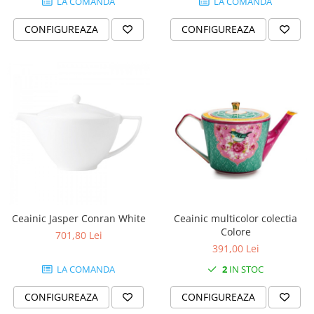
Cote Noire
LA COMANDA
LA COMANDA
ARRIS
CONFIGUREAZA
CONFIGUREAZA
CELESTIAL PLATINUM
CORNUCOPIA
INTAGLIO
JASPER CONRAN GOLD
RENAISSANCE GOLD
ANTHEMION BLUE
BUTTERFLY BLOOM
OLD COUNTRY ROSES
PASHMINA
SIGNET PLATINUM
CELESTIAL GOLD
Ceainic multicolor colectia
Ceainic Jasper Conran White
Colore
NATURE
701,80 Lei
391,00 Lei
CHINOISERIE WHITE
2
IN STOC
JASPER CONRAN WHITE
LA COMANDA
GILDED MUSE
CONFIGUREAZA
CONFIGUREAZA
WONDERLUST