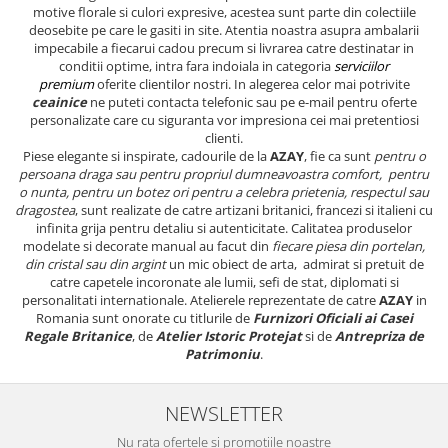
motive florale si culori expresive, acestea sunt parte din colectiile
deosebite pe care le gasiti in site. Atentia noastra asupra ambalarii
impecabile a fiecarui cadou precum si livrarea catre destinatar in
conditii optime, intra fara indoiala in categoria
serviciilor
premium
oferite clientilor nostri. In alegerea celor mai potrivite
ceainice
ne puteti contacta telefonic sau pe e-mail pentru oferte
personalizate care cu siguranta vor impresiona cei mai pretentiosi
clienti.
Piese elegante si inspirate, cadourile de la
AZAY
, fie ca sunt
pentru o
persoana draga sau pentru propriul dumneavoastra comfort, pentru
o nunta, pentru un botez ori pentru a celebra prietenia, respectul sau
dragostea
, sunt realizate de catre artizani britanici, francezi si italieni cu
infinita grija pentru detaliu si autenticitate. Calitatea produselor
modelate si decorate manual au facut din
fiecare piesa din portelan,
din cristal sau din argint
un mic obiect de arta, admirat si pretuit de
catre capetele incoronate ale lumii, sefi de stat, diplomati si
personalitati internationale. Atelierele reprezentate de catre
AZAY
in
Romania sunt onorate cu titlurile de
Furnizori Oficiali ai Casei
Regale Britanice
, de
Atelier Istoric Protejat
si de
Antrepriza de
Patrimoniu
.
NEWSLETTER
Nu rata ofertele si promotiile noastre