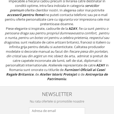
impecabile a fiecarui cadou precum si livrarea catre destinatar in
conditii optime, intra fara indoiala in categoria
serviciilor
premium
oferite clientilor nostri. In alegerea celor mai potrivite
accesorii pentru femei
ne puteti contacta telefonic sau pe e-mail
pentru oferte personalizate care cu siguranta vor impresiona cele mai
pretentioase doamne.
Piese elegante si inspirate, cadourile de la
AZAY
, fie ca sunt
pentru o
persoana draga sau pentru propriul dumneavoastra comfort, pentru
o nunta, pentru un botez ori pentru a celebra prietenia, respectul sau
dragostea
, sunt realizate de catre artizani britanici, francezi si italieni cu
infinita grija pentru detaliu si autenticitate. Calitatea produselor
modelate si decorate manual au facut din
fiecare piesa din portelan,
din cristal sau din argint
un mic obiect de arta, admirat si pretuit de
catre capetele incoronate ale lumii, sefi de stat, diplomati si
personalitati internationale. Atelierele reprezentate de catre
AZAY
in
Romania sunt onorate cu titlurile de
Furnizori Oficiali ai Casei
Regale Britanice
, de
Atelier Istoric Protejat
si de
Antrepriza de
Patrimoniu
.
NEWSLETTER
Nu rata ofertele si promotiile noastre