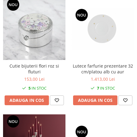
SERENDIPITY WHITE
NOU
FLOWER FESTIVAL BLUE
NOU
FLOWER FESTIVAL RED
LOVE BIRDS
CHIQUE VERDE
CHIQUE ROZ
CHIQUE STRIPES VERDE
Renaissance Grey
Cutie bijuterii flori roz si
Lutece farfurie prezentare 32
Royal White
fluturi
cm/platou alb cu aur
CHIQUE STRIPES GALBEN
153,00 Lei
1.413,00 Lei
CHIQUE GALBEN
5
IN STOC
7
IN STOC
ADAUGA IN COS
ADAUGA IN COS
NOU
NOU