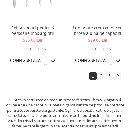
Lumanare crem cu decor
Set tacamuri pentru 6
brosa albina pe capac si
persoane inox argintii
esarfa matase cadou
589,00 Lei
585,00 Lei
STOC EPUIZAT
STOC EPUIZAT
CONFIGUREAZA
CONFIGUREAZA
1
2
3
Sunteti in sectiunea de cadouri
Accesorii pentru femei
. Magazinul
online
AZAY
de cadouri va ofera o gama variata de produse potrivite
pentru toate varstele si gusturile. Oglinzi de poseta, cutii de bijuterii,
rame foto, seturi de portelan, obiecte de birou si nu in ultimul rand
vaze din cristal sau accesorii
deco,
sunt parte din accesoriile pentru
femei pe care le gasiti in site. Atentia noastra asupra ambalarii